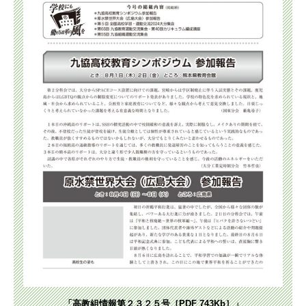
「高教組情報第２３２５号［PDF 743Kb］」